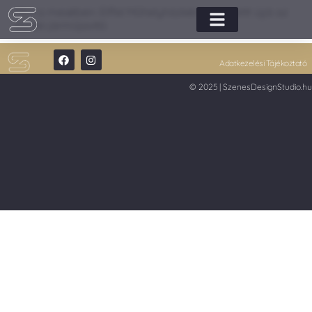
Mint a mesében: Eiffel Műhelyházként születettt újjá az
északi járműjavító
Adatkezelési Tájékoztató
© 2025 | SzenesDesignStudio.hu